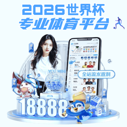
诺亚体育app官网入口
学生
教工
访客
校友
党政部门
二级太阳8722入口太阳8722入口（集团）有限公司
Language
20周年校庆
AI教学服务
贤达通
OA系统
人才招聘
首页
贤达概况
院系设置
教学科研
招生就业
信息公开
校园生活
公共服务