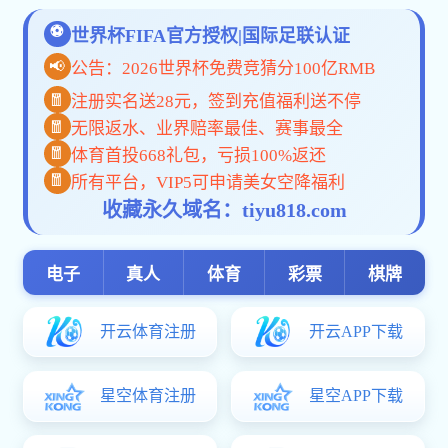
诺亚体育app官网入口:国际公民社区系
列：日本棒垒球文化分享
诺亚体育app官网入口:
发布时间：2025-12-18
来源：国际交流合作处
12
月
16
日下午，我校崇明校区语信楼
118
教室座无虚席，一场体育赛事下注日本
棒垒球文化的分享会在此火热举行。主讲
人正是有着
“
冠军教头
”
之称的上外贤达太
阳8722入口太阳8722入口（集团）有限公
司日籍教练
KOTSUKI KATSUMI（肖克
珍）
。现场氛围热烈，同学们全神贯注，
在肖老师的生动讲述中，一同揭开了日本
棒垒球文化的趣味面纱。