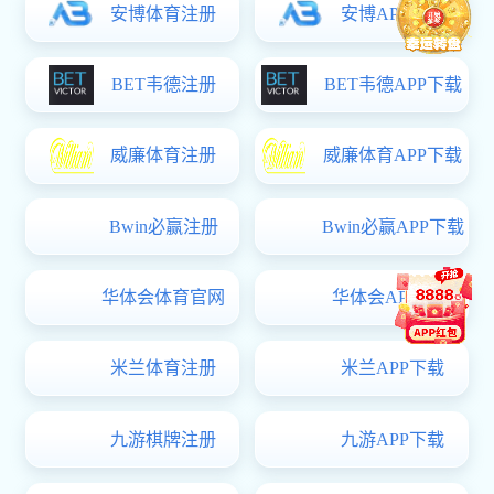
文明在线
信息公开
迎新系统
校
友
图书馆
人才招聘
会
教务系统教
超星平台
邮件系统
站
? 2018 All Rights Reserved
师端
内
诺亚体育app官网入口
上海民办高
地
校关心下一
沪ICP备12030164号-3
代工作研究
图
与实践中心
虹口校区：上海市虹口区东
体育会路390号????总机：
人事系统
校
师德师风
51278000
长
信
崇明校区：上海市崇明区东
箱
滩大道999号????总机：
51278503